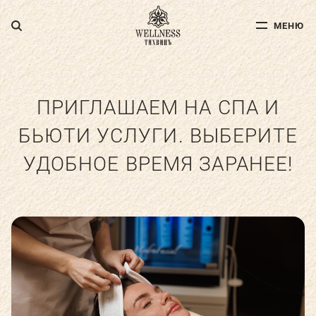
МЕНЮ
МЕНЮ
ДЛЯ ВЗРОСЛЫХ
ДЛЯ ДЕТЕЙ
ПРИГЛАШАЕМ НА СПА И
БЬЮТИ УСЛУГИ. ВЫБЕРИТЕ
ФИТНЕС
УДОБНОЕ ВРЕМЯ ЗАРАНЕЕ!
СПА-УСЛУГИ
АКВА-ЗОНА
УСЛУГИ ДОКТОРОВ