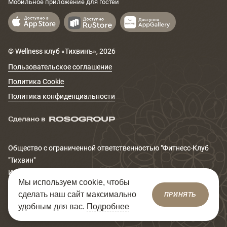
Мобильное приложение для гостей
© Wellness клуб «Тихвинъ»,
2026
Пользовательское соглашение
Политика Cookie
Политика конфиденциальности
Общество с ограниченной ответственностью "Фитнеcс-Клуб
"Тихвин"
ИНН 6671167320
Мы используем cookie, чтобы
Юридический адрес: 620014, Свердловская обл., г.
сделать наш сайт максимально
ПРИНЯТЬ
Екатеринбург, ул. Сакко и Ванцетти, д.99
удобным для вас.
Подробнее